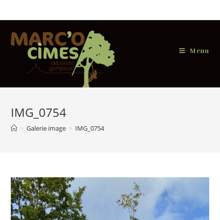
Skip
to
content
Menu
IMG_0754
>
Galerie image
>
IMG_0754