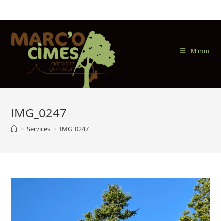
Skip
to
content
Menu
IMG_0247
>
Services
>
IMG_0247